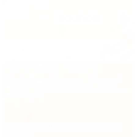
Bauholz
Ganz gleich, ob Sie einen Neubau, eine Renovierung oder ein
Tischlerprojekt planen – unser Bauholz bietet eine solide
Grundlage. Kontaktieren Sie uns für weitere Informationen und
lassen Sie sich von unseren Experten beraten, wie Sie unsere
Produkte optimal für Ihr Projekt nutzen können.
Neben dem traditionellen Dimensionsholz liefern wir auch
Sonderabmessungen und spezielle Bearbeitungen nach
Kundenwunsch. Auf Wunsch des Kunden kann das Holz auch
getrocknet werden.
Wir liefern hochwertiges Material, das Generationen
überdauert.